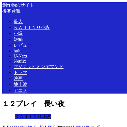
創作物のサイト
楼閣斉雅
殺人
ＫＡＪＩＮＯ小説
小説
短編
レビュー
hulu
U-Next
Netflix
フジテレビオンデマンド
ドラマ
映画
地上波
アニメ
１２プレイ 長い夜
ＫＡＪＩＮＯ小説