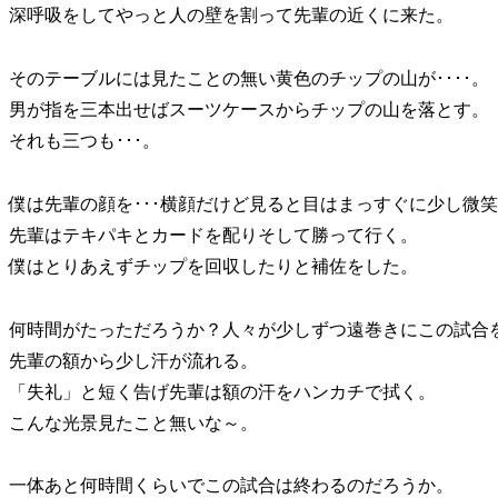
深呼吸をしてやっと人の壁を割って先輩の近くに来た。
そのテーブルには見たことの無い黄色のチップの山が････。
男が指を三本出せばスーツケースからチップの山を落とす。
それも三つも･･･。
僕は先輩の顔を･･･横顔だけど見ると目はまっすぐに少し微
先輩はテキパキとカードを配りそして勝って行く。
僕はとりあえずチップを回収したりと補佐をした。
何時間がたっただろうか？人々が少しずつ遠巻きにこの試合
先輩の額から少し汗が流れる。
「失礼」と短く告げ先輩は額の汗をハンカチで拭く。
こんな光景見たこと無いな～。
一体あと何時間くらいでこの試合は終わるのだろうか。