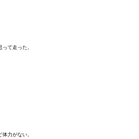
思って走った。
ど体力がない。