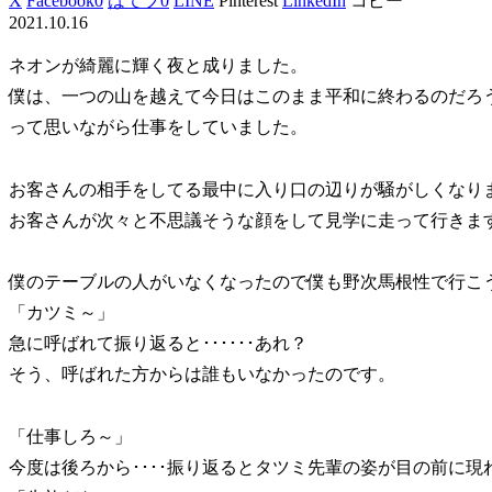
X
Facebook
0
はてブ
0
LINE
Pinterest
LinkedIn
コピー
2021.10.16
ネオンが綺麗に輝く夜と成りました。
僕は、一つの山を越えて今日はこのまま平和に終わるのだろ
って思いながら仕事をしていました。
お客さんの相手をしてる最中に入り口の辺りが騒がしくなり
お客さんが次々と不思議そうな顔をして見学に走って行きま
僕のテーブルの人がいなくなったので僕も野次馬根性で行こ
「カツミ～」
急に呼ばれて振り返ると･･････あれ？
そう、呼ばれた方からは誰もいなかったのです。
「仕事しろ～」
今度は後ろから････振り返るとタツミ先輩の姿が目の前に