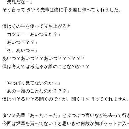
「失礼だな～」
そう言って タツミ先輩は僕に手を差し伸べてくれました。
僕はその手を使って立ち上がると
「カツミ････あいつ見た？」
「あいつ？？？」
「そ、あいつ～」
あいつ？あいつ？？あいつ？？？？？？
僕は考えては考えるが誰のことなのか？？
「やっぱり見てないのか～」
「あの～誰のことなのか？？？」
僕はおそるおそる聞くのですが、聞く耳を持ってくれません
タツミ先輩「あ～だこ～だ」とぶつぶつ言いながら去って行
今回は煙草を貰ってない！と思いきや何故か胸ポケットに入