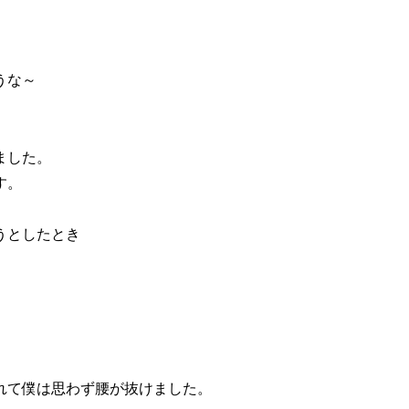
うな～
ました。
す。
うとしたとき
現れて僕は思わず腰が抜けました。