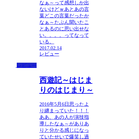
なぁ～って感想しか出
ないけどｗあとあの言
葉どこの言葉だったか
なぁ～たぶん聞いたこ
とあるのに思い出せな
い。。。。ってなって
いる。
2017.02.14
レビュー
レビュー
西遊記～はじま
りのはじまり～
2016年5月6日思ったよ
り纏まっていた！！！
ああ、あの人が演技指
導したなぁ～がありあ
りと分かる感じになっ
ていたせいで爆笑し過