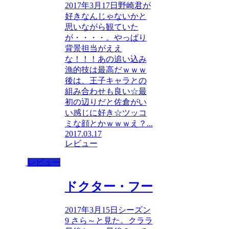
2017年3月17日野崎君が
好きなんじゃないかと
思いながら観ていた
が・・・・。やっぱり
背景担当がええ
な！！！あの追い込み
漁的技は最高だｗｗｗ
後は、王子キャラとの
組み合わせも良い☆最
初の辺りだと佐倉がい
い感じに好き☆ツッコ
ミな顔とかｗｗｗえ？...
2017.03.17
レビュー
レビュー
ドクター・フー
2017年3月15日シーズン
9 さら～と見た。クララ