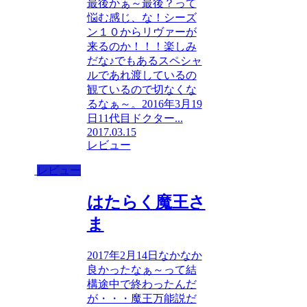
最後かぁ～最後？って
悩む感じ、な！シーズ
ン１０からリヴァーが
来るのか！！！楽しみ
だな♪でもあるスペシャ
ルであれ渡しているの
観ているので切なくな
るなぁ～。2016年3月19
日11代目ドクター...
2017.03.15
レビュー
レビュー
はたらく魔王さ
ま
2017年2月14日なかなか
良かったなぁ～って結
構途中で終わったんだ
が・・・魔王万能説だ