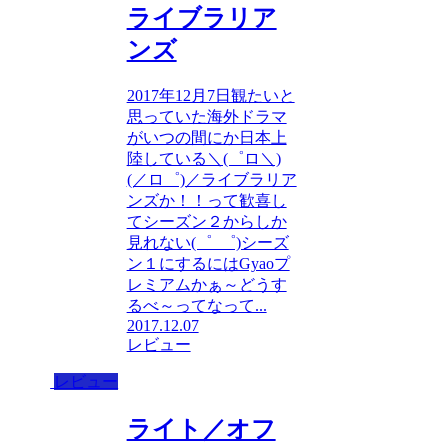
ライブラリア
ンズ
2017年12月7日観たいと
思っていた海外ドラマ
がいつの間にか日本上
陸している＼(゜ロ＼)
(／ロ゜)／ライブラリア
ンズか！！って歓喜し
てシーズン２からしか
見れない(゜_゜)シーズ
ン１にするにはGyaoプ
レミアムかぁ～どうす
るべ～ってなって...
2017.12.07
レビュー
レビュー
ライト／オフ