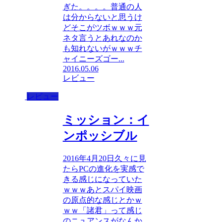
ぎた。。。。普通の人
は分からないと思うけ
どそこがツボｗｗｗ元
ネタ言うとあれなのか
も知れないがｗｗｗチ
ャイニーズゴー...
2016.05.06
レビュー
レビュー
ミッション：イ
ンポッシブル
2016年4月20日久々に見
たらPCの進化を実感で
きる感じになっていた
ｗｗｗあとスパイ映画
の原点的な感じとかｗ
ｗｗ「諸君」って感じ
のニュアンスがなんか