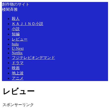
創作物のサイト
楼閣斉雅
殺人
ＫＡＪＩＮＯ小説
小説
短編
レビュー
hulu
U-Next
Netflix
フジテレビオンデマンド
ドラマ
映画
地上波
アニメ
レビュー
スポンサーリンク