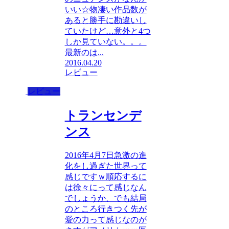
いい☆物凄い作品数が
あると勝手に勘違いし
ていたけど…意外と4つ
しか見ていない。。。
最新のは...
2016.04.20
レビュー
レビュー
トランセンデ
ンス
2016年4月7日急激の進
化をし過ぎた世界って
感じですｗ順応するに
は徐々にって感じなん
でしょうか、でも結局
のところ行きつく先が
愛の力って感じなのが