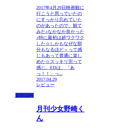
2017年4月29日映画観に
行こうと思っていたの
にすっかり忘れていた
のがあったので、観て
みた♪なかなか良かった
♪特に最初は超ワクワク
した☆しかもなぜな部
分もなるほど～って感
じもあって普通に楽し
めた☆スッキリ完って
感じ。EDは、「あ
っ！！」っ...
2017.04.29
レビュー
レビュー
月刊少女野崎く
ん