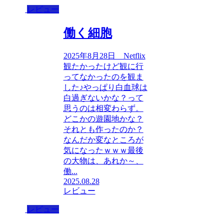
レビュー
働く細胞
2025年8月28日 Netflix
観たかったけど観に行
ってなかったのを観ま
した♪やっぱり白血球は
白過ぎないかな？って
思うのは相変わらず。
どこかの遊園地かな？
それとも作ったのか？
なんだか変なところが
気になったｗｗｗ最後
の大物は、あれか～、
働...
2025.08.28
レビュー
レビュー