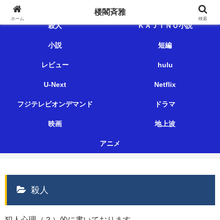
楼閣斉雅
楼閣斉雅
ホーム
検索
殺人
ＫＡＪＩＮＯ小説
小説
短編
レビュー
hulu
U-Next
Netflix
フジテレビオンデマンド
ドラマ
映画
地上波
アニメ
殺人
犯人心理（？）的に書いております。