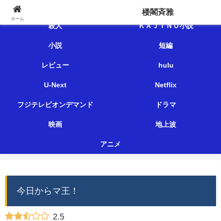
楼閣斉雅
楼閣斉雅
ホーム
殺人
ＫＡＪＩＮＯ小説
小説
短編
レビュー
hulu
U-Next
Netflix
フジテレビオンデマンド
ドラマ
映画
地上波
アニメ
今日からマ王！
2.5