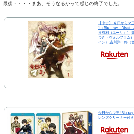
最後・・・・まあ、そうなるかって感じの終了でした。
【中古】 今日からマ王！
1（Blu－ray Di
谷有利（ユーリ））,
つき（ヴォルフラム）
イン）,吉川洋一郎（
今日からマ王! Blu-r
レンズクリーナー付き