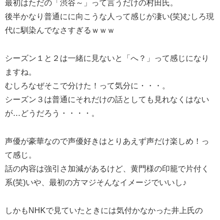
最初はただの「渋谷～」って言うだけの村田氏。
後半かなり普通にに向こうな人って感じが凄い(笑)むしろ現
代に馴染んでなさすぎるｗｗｗ
シーズン１と２は一緒に見ないと「へ？」って感じになり
ますね。
むしろなぜそこで分けた！って気分に・・・。
シーズン３は普通にそれだけの話としても見れなくはない
が…どうだろう・・・・。
声優が豪華なので声優好きはとりあえず声だけ楽しめ！っ
て感じ。
話の内容は強引さ加減があるけど、黄門様の印籠で片付く
系(笑)いや、最初の方マジそんなイメージでいいし♪
しかもNHKで見ていたときには気付かなかった井上氏の