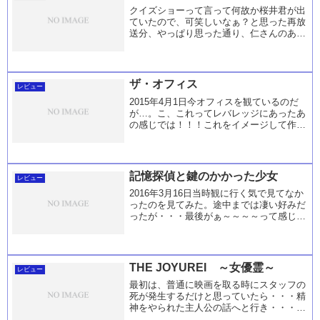
クイズショーって言って何故か桜井君が出
ていたので、可笑しいなぁ？と思った再放
送分、やっぱり思った通り、仁さんのあっ
たｗｗこっち版が見たかったのに・・・。
ってことで観れたので☆内容的には、仁さ
んが最初ってこともあったので、動きの意
味が分かった...
ザ・オフィス
レビュー
2015年4月1日今オフィスを観ているのだ
が…。こ、これってレバレッジにあったあ
の感じでは！！！これをイメージして作成
したのかｗｗｗってなった♪インタビュー
シーンとかｗｗｗセットももしかして同じ
の使ったのかなぁ？って位に一緒だっ
た・・・。h...
記憶探偵と鍵のかかった少女
レビュー
2016年3月16日当時観に行く気で見てなか
ったのを見てみた。途中までは凄い好みだ
ったが・・・最後がぁ～～～～って感じ。
２度見で吹き替えの方で見る。。。。が、
やっぱり分からん(笑)とりあえずは、ジョ
ンがやっていることをアナがマネして物に
した...
THE JOYUREI ～女優霊～
レビュー
最初は、普通に映画を取る時にスタッフの
死が発生するだけと思っていたら・・・精
神をやられた主人公の話へと行き・・・最
後・・・・何？って感じ。。。。何かと何