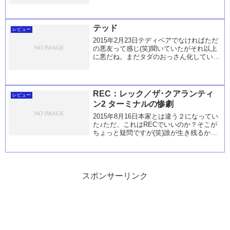
かを足した感じだとは思うけど…何かを知
らないからよくわからない状況。。。ま
あ、きちんと観...
テッド
レビュー
2015年2月23日テディベアでなければただ
の悪友って感じ(笑)聞いていたがそれ以上
に悪だね。まだタダのおっさん化している
って感じの方がよかったかも(゜_゜)
REC：レック／ザ･クアランティ
レビュー
ン2 ターミナルの惨劇
2015年8月16日本家とは違う２になってい
た♪ただ、これはRECでいいのか？そこが
ちょっと疑問ですが(笑)誰が生き残るかっ
ていうのもあるけどこいつどこまで生きる
かにワクワクが隠せません。なんであの時
生きていられたのに・・・って言うシーン
が...
スポンサーリンク