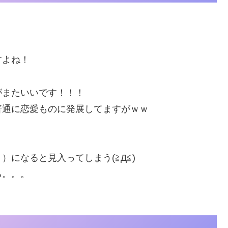
すよね！
がまたいいです！！！
普通に恋愛ものに発展してますがｗｗ
になると見入ってしまう(≧Д≦)
る。。。