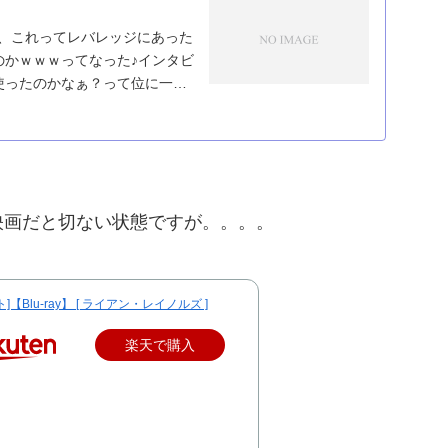
こ、これってレバレッジにあった
のかｗｗｗってなった♪インタビ
使ったのかなぁ？って位に一緒
映画だと切ない状態ですが。。。。
]【Blu-ray】 [ ライアン・レイノルズ ]
楽天で購入