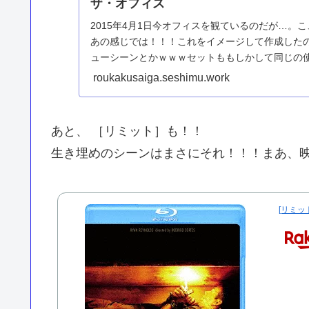
ザ・オフィス
2015年4月1日今オフィスを観ているのだが…。
あの感じでは！！！これをイメージして作成した
ューシーンとかｗｗｗセットももしかして同じの
だった・・・。h...
roukakusaiga.seshimu.work
あと、 ［リミット］も！！
生き埋めのシーンはまさにそれ！！！まあ、
[リミット