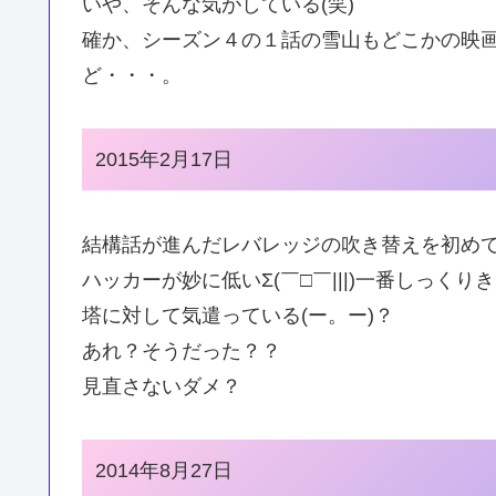
いや、そんな気がしている(笑)
確か、シーズン４の１話の雪山もどこかの映
ど・・・。
2015年2月17日
結構話が進んだレバレッジの吹き替えを初め
ハッカーが妙に低いΣ(￣□￣|||)一番しっ
塔に対して気遣っている(ー。ー)？
あれ？そうだった？？
見直さないダメ？
2014年8月27日