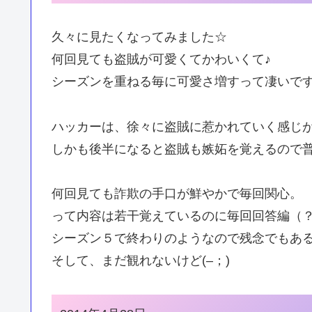
久々に見たくなってみました☆
何回見ても盗賊が可愛くてかわいくて♪
シーズンを重ねる毎に可愛さ増すって凄いで
ハッカーは、徐々に盗賊に惹かれていく感じ
しかも後半になると盗賊も嫉妬を覚えるので
何回見ても詐欺の手口が鮮やかで毎回関心。
って内容は若干覚えているのに毎回回答編（？）
シーズン５で終わりのようなので残念でもあ
そして、まだ観れないけど(–；)