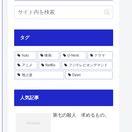
タグ
hulu
映画
U-Next
ドラマ
アニメ
Netflix
フジテレビオンデマンド
地上波
Gyao
人気記事
第七の殺人 求めるもの。