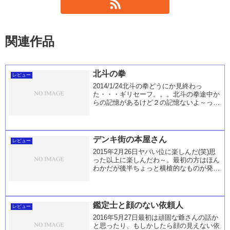
関連作品
北斗の拳
レビュー
2014/1/24北斗の拳どうにか見終わっ
た・・・ギリセーフ。。。北斗の拳途中か
らの記憶があるけど２の記憶ないよ～って
思っていたら意外と見てる部分も…大分忘
れていたが・・・・。やっぱりノリとして
は、最初のパターン化している時が意外と
好き☆あ...
デンキ街の本屋さん
レビュー
2015年2月26日ヤバい位に楽しんだ(笑)思
った以上に楽しんだわ～。最初の方はほん
わかだが後半ちょっと横槍的なものが発生
し始めたからハラハラした・・・。泥沼と
かなると凄い焦る(゜_゜)って思ったらどう
もなくて良かった♪ソムリエが小学校の
時...
鑑定士と顔のない依頼人
レビュー
2016年5月27日最初は頑固な爺さんの話か
と思ったり、もしかしたら顔の見えない依