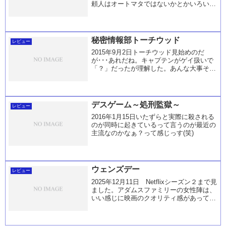
頼人はオートマタではないかとかいろいろ
考えていたのにあっさりな感じにされた
(ー_ー)!!私的にはレバレッジの逆バージョ
ンを見ている印象だったよ。結局最後
は・・...
秘密情報部トーチウッド
レビュー
2015年9月2日トーチウッド見始めのだ
が･･･あれだね。キャプテンがゲイ扱いで
「？」だったが理解した。あんな大事そう
に男の手サワサワしてたらそりゃ～ね～
（笑）あと、この手の人が不快感出してい
たからサワサワしてるのバレてるし、会っ
たらヤバイ...
デスゲーム～処刑監獄～
レビュー
2016年1月15日いたずらと実際に殺される
のが同時に起きているって言うのが最近の
主流なのかなぁ？って感じっす(笑)
ウェンズデー
レビュー
2025年12月11日 Netflixシーズン２まで見
ました。アダムスファミリーの女性陣は、
いい感じに映画のクオリティ感があってい
いのですが、男性陣は、なんか違う感が凄
い(笑)そんな違和感ありありですが、内容
は結構ハマります。シーズン１では...