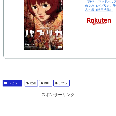
（原作）,マッドハウ
めぐみ（パプリカ、千
古谷徹（時田浩作）
レビュー
映画
hulu
アニメ
スポンサーリンク