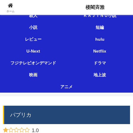
楼閣斉雅
楼閣斉雅
ホーム
殺人
ＫＡＪＩＮＯ小説
小説
短編
レビュー
hulu
U-Next
Netflix
フジテレビオンデマンド
ドラマ
映画
地上波
アニメ
パプリカ
1.0