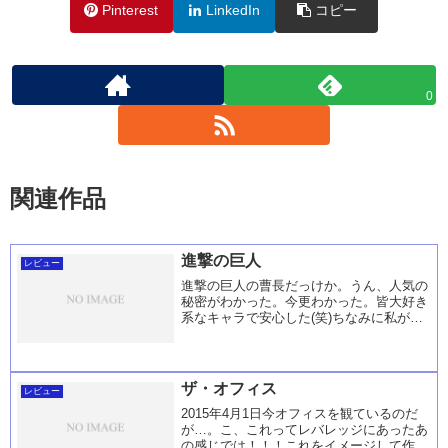
Pinterest
LinkedIn
コピー
0
関連作品
進撃の巨人
レビュー
進撃の巨人の曹長だっけか。うん、人気の
秘密がわかった。今更わかった。皆大好き
系なキャラで安心した(笑)ちなみに私が好
きなキャラは、巨人ラブな子です☆なんだ
ろうあの愛の偏り方加減がいいなぁ☆ぜひ
生きてて欲しいんだが。。。。死に率があ
の美人心計...
ザ・オフィス
レビュー
2015年4月1日今オフィスを観ているのだ
が…。こ、これってレバレッジにあったあ
の感じでは！！！これをイメージして作成