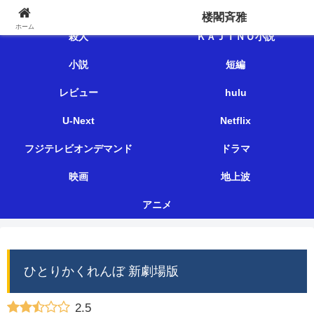
楼閣斉雅
楼閣斉雅
ホーム
殺人
ＫＡＪＩＮＯ小説
小説
短編
レビュー
hulu
U-Next
Netflix
フジテレビオンデマンド
ドラマ
映画
地上波
アニメ
ひとりかくれんぼ 新劇場版
2.5