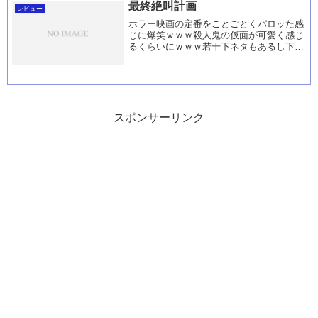
最終絶叫計画
レビュー
ホラー映画の定番をことごとくパロッた感
じに爆笑ｗｗｗ殺人鬼の仮面が可愛く感じ
るくらいにｗｗｗ若干下ネタもあるし下品
な感じもあるけどこれはこれって思ってみ
ると相当楽しいｗｗｗあと映画のマナーと
かｗｗｗ
スポンサーリンク