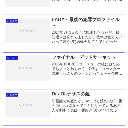
したのかｗｗｗってなった♪インタビュー
シーンとかｗｗｗセットももしかして同じ
の使ったのかなぁ？って位に一緒だっ
た・・・。h...
LADY～最後の犯罪プロファイル
レビュー
～
2014年9月3日久々に観ました☆ただ、最
初辺りは忘れてましたが、後半は覚えてい
たって言う(笑)結構今見ても楽しかったで
す。縄張り意識の日本らしい感じとか(笑)
過去のある感じのフラグはやっぱり日本な
らではｗｗｗこういうことしないとフラグ
ファイナル・デッドサーキット
レビュー
にし...
2015年10月30日コースターの後に観たの
でちょっとわくわく、OPは、コースター
の殺しっぷりのシーンだったｗｗｗ今度は
少し緻密さが減ったけどそこそこ楽しめ
た。他人だったせいか微妙な緊張感が減っ
ているのと・・・警備員のあっさりさ加減
が切なく...
Dr.パルナサスの鏡
レビュー
映画館でも観たが、やっぱり鏡の中が一番
面白いね♪悪魔ってことになっているあの
人が劇中で実は一番好き(笑)タバコのふか
し方のそりゃ様になっていること(>_<)内
容は分かるとあっさり感だけど結構面白い
♪でも内容全て忘れてましたが何か？(笑)