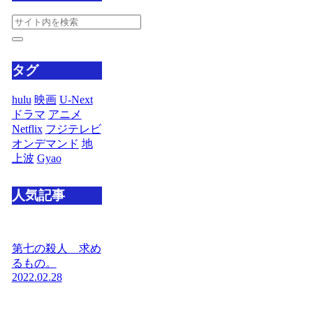
タグ
hulu
映画
U-Next
ドラマ
アニメ
Netflix
フジテレビ
オンデマンド
地
上波
Gyao
人気記事
第七の殺人 求め
るもの。
2022.02.28