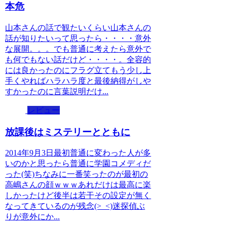
本危
山本さんの話で観たいくらい山本さんの
話が知りたいって思ったら・・・・意外
な展開。。。でも普通に考えたら意外で
も何でもない話だけど・・・・。全容的
には良かったのにフラグ立てもう少し上
手くやればハラハラ度と最後納得がしや
すかったのに言葉説明だけ...
レビュー
放課後はミステリーとともに
2014年9月3日最初普通に変わった人が多
いのかと思ったら普通に学園コメディだ
った(笑)ちなみに一番笑ったのが最初の
高嶋さんの顔ｗｗｗあれだけは最高に楽
しかったけど後半は若干その設定が無く
なってきているのが残念(>_<)迷探偵ぶ
りが意外にか...