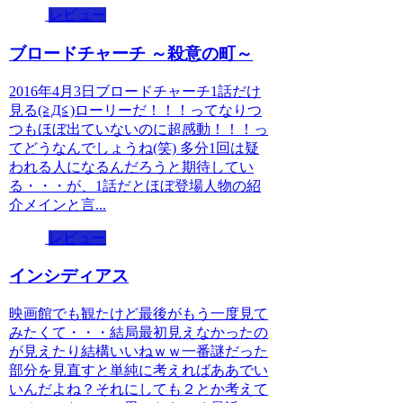
レビュー
ブロードチャーチ ～殺意の町～
2016年4月3日ブロードチャーチ1話だけ
見る(≧Д≦)ローリーだ！！！ってなりつ
つもほぼ出ていないのに超感動！！！っ
てどうなんでしょうね(笑) 多分1回は疑
われる人になるんだろうと期待してい
る・・・が、1話だとほぼ登場人物の紹
介メインと言...
レビュー
インシディアス
映画館でも観たけど最後がもう一度見て
みたくて・・・結局最初見えなかったの
が見えたり結構いいねｗｗ一番謎だった
部分を見直すと単純に考えればああでい
いんだよね？それにしても２とか考えて