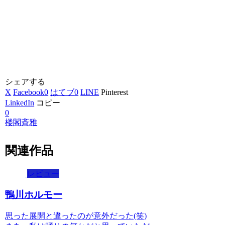
シェアする
X
Facebook
0
はてブ
0
LINE
Pinterest
LinkedIn
コピー
0
楼閣斉雅
関連作品
レビュー
鴨川ホルモー
思った展開と違ったのが意外だった(笑)