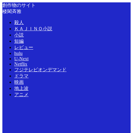
創作物のサイト
楼閣斉雅
殺人
ＫＡＪＩＮＯ小説
小説
短編
レビュー
hulu
U-Next
Netflix
フジテレビオンデマンド
ドラマ
映画
地上波
アニメ