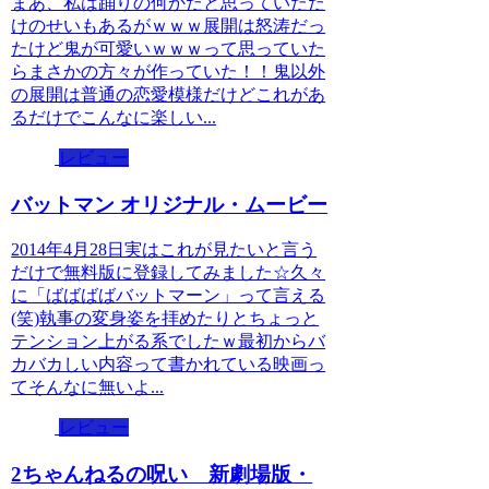
まあ、私は踊りの何かだと思っていただ
けのせいもあるがｗｗｗ展開は怒涛だっ
たけど鬼が可愛いｗｗｗって思っていた
らまさかの方々が作っていた！！鬼以外
の展開は普通の恋愛模様だけどこれがあ
るだけでこんなに楽しい...
レビュー
バットマン オリジナル・ムービー
2014年4月28日実はこれが見たいと言う
だけで無料版に登録してみました☆久々
に「ばばばばバットマーン」って言える
(笑)執事の変身姿を拝めたりとちょっと
テンション上がる系でしたｗ最初からバ
カバカしい内容って書かれている映画っ
てそんなに無いよ...
レビュー
2ちゃんねるの呪い 新劇場版・