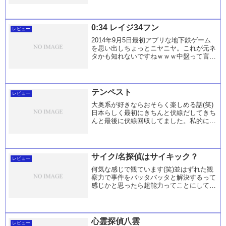
微妙に共感を持っていたの
に・・・・！！！な状況になった時の私の
絶望感(笑)キョンシ...
0:34 レイジ34フン
レビュー
2014年9月5日最初アプリな地下鉄ゲーム
を思い出しちょっとニヤニヤ。これが元ネ
タかも知れないですねｗｗｗ中盤って言う
かひっきりなしに仲間が出来ては死んだり
という状況にゲームでパートナーまた変更
かよ！！！状態に陥る。。。。結局最後
は、女性の...
テンペスト
レビュー
大奥系が好きならおそらく楽しめる話(笑)
日本らしく最初にきちんと伏線だしてきち
んと最後に伏線回収してました。私的に
は、最初の辺りが好き。内部調査的な感じ
とかさ～。って思ったらある占い師が狂わ
せるしかもこの占い師中盤いらないって思
ったｗｗｗし...
サイク/名探偵はサイキック？
レビュー
何気な感じで観ています(笑)並はずれた観
察力で事件をバッタバッタと解決するって
感じかと思ったら超能力ってことにして事
件を解決。。。。「えっ？」ってなるｗタ
イトルの「？」の意味が分かる(笑)刑事が
何かに似ているなぁ～って思ってい
た。。。まさか...
心霊探偵八雲
レビュー