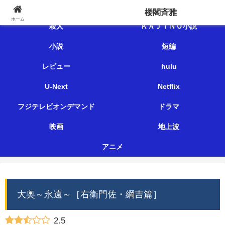
楼閣斉雅
楼閣斉雅
ホーム
殺人
ＫＡＪＩＮＯ小説
小説
短編
レビュー
hulu
U-Next
Netflix
フジテレビオンデマンド
ドラマ
映画
地上波
アニメ
大奥～永遠～［右衛門佐・綱吉篇］
2.5