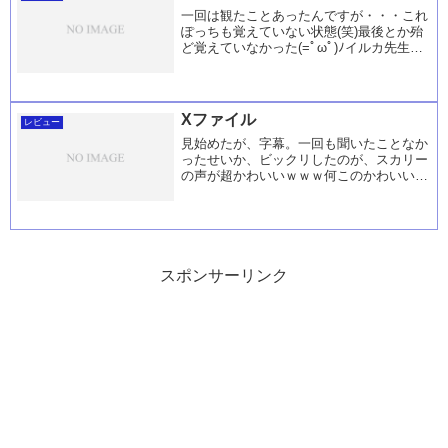
一回は観たことあったんですが・・・これ
ぽっちも覚えていない状態(笑)最後とか殆
ど覚えていなかった(=ﾟωﾟ)ﾉイルカ先生が
一杯喋るなぁ～って思っていたら死んだ
Σ(￣□￣|||)い、イルカせ、せん・・・
せ・・・い。。。。。ま、そんな冗談は置
い...
Xファイル
レビュー
見始めたが、字幕。一回も聞いたことなか
ったせいか、ビックリしたのが、スカリー
の声が超かわいいｗｗｗ何このかわいい声
☆って思った(笑)シーズン１なので、結構
若い！！！でも変わらない？って思っても
いいかも・・・。それくらいあまり感じな
かった。
スポンサーリンク