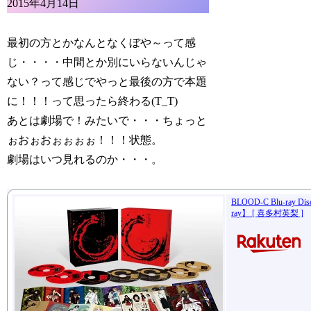
2015年4月14日
最初の方とかなんとなくぼや～って感
じ・・・・中間とか別にいらないんじゃ
ない？って感じでやっと最後の方で本題
に！！！って思ったら終わる(T_T)
あとは劇場で！みたいで・・・ちょっと
ぉおぉおぉぉぉぉ！！！状態。
劇場はいつ見れるのか・・・。
BLOOD-C Blu-ray 
ray】 [ 喜多村英梨 ]