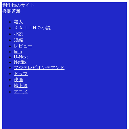
創作物のサイト
楼閣斉雅
殺人
ＫＡＪＩＮＯ小説
小説
短編
レビュー
hulu
U-Next
Netflix
フジテレビオンデマンド
ドラマ
映画
地上波
アニメ