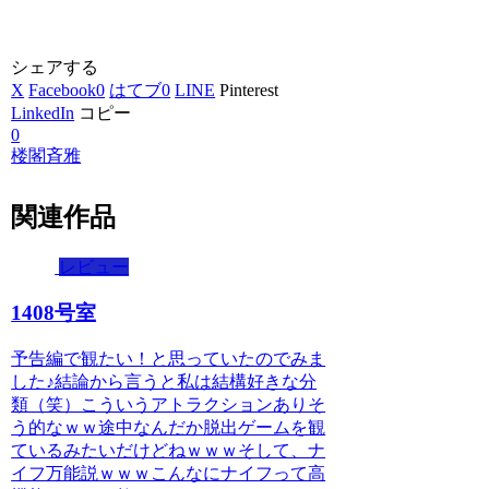
シェアする
X
Facebook
0
はてブ
0
LINE
Pinterest
LinkedIn
コピー
0
楼閣斉雅
関連作品
レビュー
1408号室
予告編で観たい！と思っていたのでみま
した♪結論から言うと私は結構好きな分
類（笑）こういうアトラクションありそ
う的なｗｗ途中なんだか脱出ゲームを観
ているみたいだけどねｗｗｗそして、ナ
イフ万能説ｗｗｗこんなにナイフって高