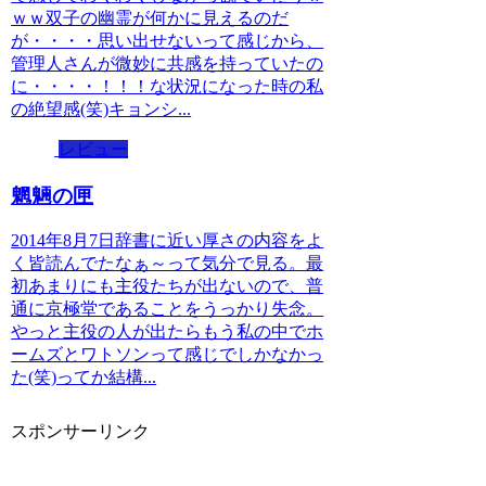
ｗｗ双子の幽霊が何かに見えるのだ
が・・・・思い出せないって感じから、
管理人さんが微妙に共感を持っていたの
に・・・・！！！な状況になった時の私
の絶望感(笑)キョンシ...
レビュー
魍魎の匣
2014年8月7日辞書に近い厚さの内容をよ
く皆読んでたなぁ～って気分で見る。最
初あまりにも主役たちが出ないので、普
通に京極堂であることをうっかり失念。
やっと主役の人が出たらもう私の中でホ
ームズとワトソンって感じでしかなかっ
た(笑)ってか結構...
スポンサーリンク