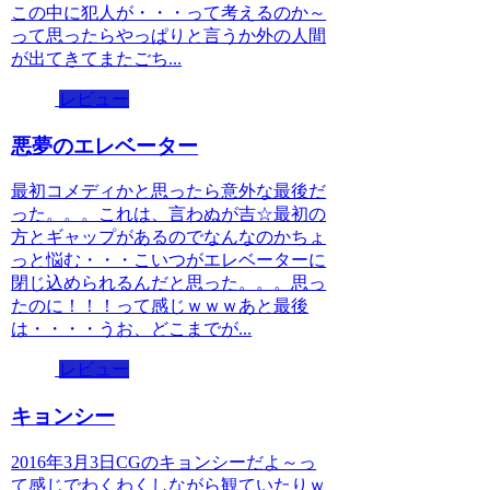
この中に犯人が・・・って考えるのか～
って思ったらやっぱりと言うか外の人間
が出てきてまたごち...
レビュー
悪夢のエレベーター
最初コメディかと思ったら意外な最後だ
った。。。これは、言わぬが吉☆最初の
方とギャップがあるのでなんなのかちょ
っと悩む・・・こいつがエレベーターに
閉じ込められるんだと思った。。。思っ
たのに！！！って感じｗｗｗあと最後
は・・・・うお、どこまでが...
レビュー
キョンシー
2016年3月3日CGのキョンシーだよ～っ
て感じでわくわくしながら観ていたりｗ