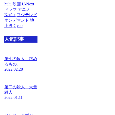
hulu
映画
U-Next
ドラマ
アニメ
Netflix
フジテレビ
オンデマンド
地
上波
Gyao
人気記事
第七の殺人 求め
るもの。
2022.02.28
第二の殺人 大量
殺人
2022.01.11