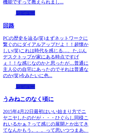
機能ですって教えられまし...
レビュー
回路
PCの歴史を辿る(笑)まずネットワークに
繋ぐのにダイアルアップだよ！！超懐か
しい(笑)これは時代を感じる…。たぶん
デスクトップが家にある時点ですげ
ぇ！！な感じなのかと思ったが…普通に
主人公の自宅にあったのでそれは普通な
のか(笑)今みたいに色...
レビュー
うみねこのなく頃に
2015年4月22日最初はいい始まり方でニ
ヤニヤしたのだが・・・ひぐらし同様こ
れいるかぁ？って感じの展開とか出てき
てなんかもう。。。って思いつつまあ、