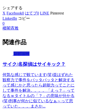
シェアする
X
Facebook
0
はてブ
0
LINE
Pinterest
LinkedIn
コピー
0
楼閣斉雅
関連作品
レビュー
サイク/名探偵はサイキック？
何気な感じで観ています(笑)並はずれた
観察力で事件をバッタバッタと解決する
って感じかと思ったら超能力ってことに
して事件を解決。。。。「えっ？」って
なるｗタイトルの「？」の意味が分かる
(笑)刑事が何かに似ているなぁ～って思
っていた。。。まさか...