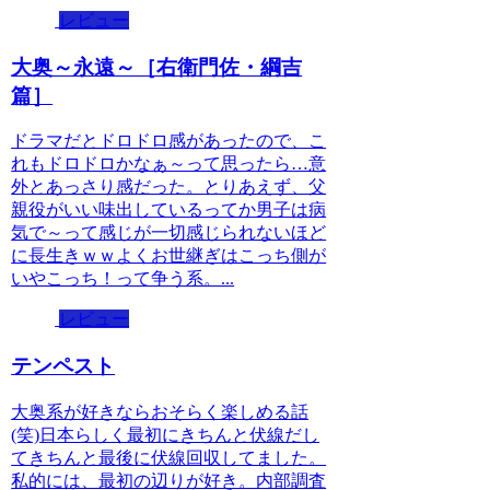
レビュー
大奥～永遠～［右衛門佐・綱吉
篇］
ドラマだとドロドロ感があったので、こ
れもドロドロかなぁ～って思ったら…意
外とあっさり感だった。とりあえず、父
親役がいい味出しているってか男子は病
気で～って感じが一切感じられないほど
に長生きｗｗよくお世継ぎはこっち側が
いやこっち！って争う系。...
レビュー
テンペスト
大奥系が好きならおそらく楽しめる話
(笑)日本らしく最初にきちんと伏線だし
てきちんと最後に伏線回収してました。
私的には、最初の辺りが好き。内部調査