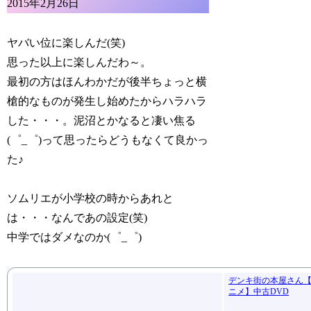
2015年2月26日
ヤバい位に楽しんだ(笑)
思った以上に楽しんだわ～。
最初の方はほんわかだが後半ちょっと横
槍的なものが発生し始めたからハラハラ
した・・・。泥沼とかなると凄い焦る
(゜_゜)って思ったらどうもなくて良かっ
た♪
ソムリエが小学校の時からあれと
は・・・なんであの設定(笑)
中学ではダメなのか(゜_゜)
デンキ街の本屋さん【
ニメ】中古DVD