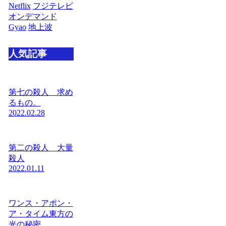
Netflix
フジテレビ
オンデマンド
Gyao
地上波
人気記事
第七の殺人 求め
るもの。
2022.02.28
第二の殺人 大量
殺人
2022.01.11
ワンス・アポン・
ア・タイム東方の
光の秘密