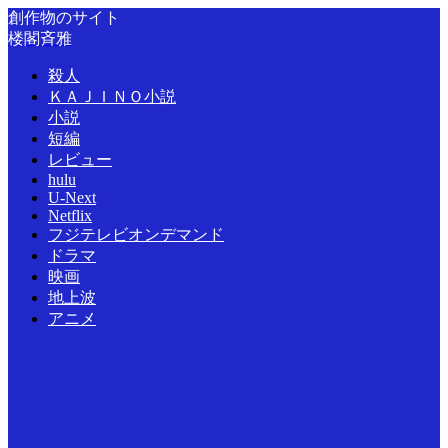
創作物のサイト
楼閣斉雅
殺人
ＫＡＪＩＮＯ小説
小説
短編
レビュー
hulu
U-Next
Netflix
フジテレビオンデマンド
ドラマ
映画
地上波
アニメ