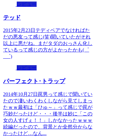
レビュー
テッド
2015年2月23日テディベアでなければた
だの悪友って感じ(笑)聞いていたがそれ
以上に悪だね。まだタダのおっさん化し
ているって感じの方がよかったかも(゜
_゜)
レビュー
パーフェクト･トラップ
2014年10月27日罠男って感じで聞いてい
たので凄いわくわくしながら見てしまっ
たｗｗ最初は「ひゅ～」って感じで罠が
巧妙だったけど・・・後半は妙に「この
女の人すげぇ！！」しかなかったｗｗｗ
続編だったので、背景とか全然分からな
かったけど…なん...