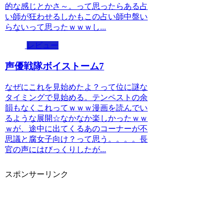
的な感じとかさ～。って思ったらある占
い師が狂わせるしかもこの占い師中盤い
らないって思ったｗｗｗし...
レビュー
声優戦隊ボイストーム7
なぜにこれを見始めたよ？って位に謎な
タイミングで見始める。テンペストの余
韻もなくこれってｗｗｗ漫画を読んでい
るような展開☆なかなか楽しかったｗｗ
ｗが、途中に出てくるあのコーナーが不
思議と腐女子向け？って思う。。。。長
官の声にはびっくりしたが...
スポンサーリンク