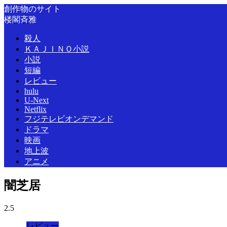
創作物のサイト
楼閣斉雅
殺人
ＫＡＪＩＮＯ小説
小説
短編
レビュー
hulu
U-Next
Netflix
フジテレビオンデマンド
ドラマ
映画
地上波
アニメ
闇芝居
2.5
レビュー