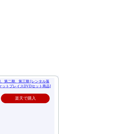
、第二期、第三期 [レンタル落
ーケットプレイスDVDセット商品]
楽天で購入