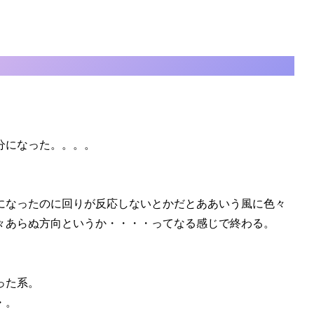
分になった。。。。
）
になったのに回りが反応しないとかだとああいう風に色々
々あらぬ方向というか・・・・ってなる感じで終わる。
った系。
・。