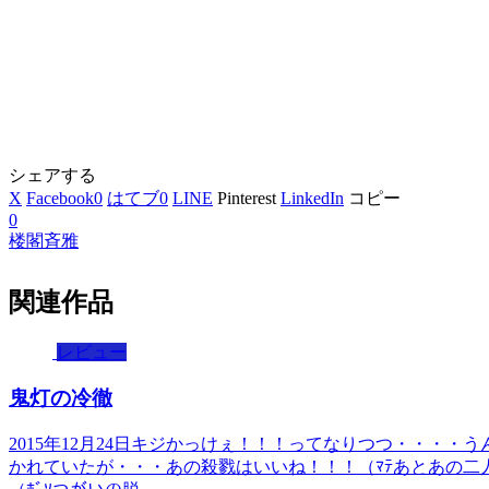
シェアする
X
Facebook
0
はてブ
0
LINE
Pinterest
LinkedIn
コピー
0
楼閣斉雅
関連作品
レビュー
鬼灯の冷徹
2015年12月24日キジかっけぇ！！！ってなりつつ・・・
かれていたが・・・あの殺戮はいいね！！！（ﾏﾃあとあの二