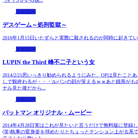
（ﾎﾞｿつがいの脱...
レビュー
デスゲーム～処刑監獄～
2016年1月15日いたずらと実際に殺されるのが同時に起きて
レビュー
LUPIN the Third 峰不二子という女
2014/2/21思いっきり勧められるようにみた。OPは見た
しで観終わるが・・・ルパンの顔が笑えるｗｗあと銭形がも
ナル見た後だから...
レビュー
バットマン オリジナル・ムービー
2014年4月28日実はこれが見たいと言うだけで無料版に登
(笑)執事の変身姿を拝めたりとちょっとテンション上がる系