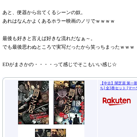
あと、便器から出てくるシーンの奴。
あれはなんかよくあるホラー映画のノリでｗｗｗｗ
最後も好きと言えば好きな流れだなぁ～。
でも最後思わぬところで実写だったから笑っちまったｗｗｗ
EDがまさかの・・・・って感じでそこもいい感じ☆
【中古】闇芝居 第一期
ち] 全3巻セット [マ