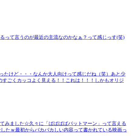
いるって言うのが最近の主流なのかなぁ？って感じっす(笑)
ことあったけど・・・なんか大人向けって感じだね（笑）あと少
のすごくカッコよく見える！！これは！！！しかもオリジ
録してみました☆久々に「ばばばばバットマーン」って言える
でしたｗ最初からバカバカしい内容って書かれている映画っ