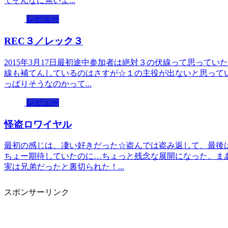
てそんなに無いよ...
レビュー
REC３／レック３
2015年3月17日最初途中参加者は絶対３の伏線って思って
線も補てんしているのはさすが☆１の主役が出ないと思って
っぱりそうなのかって...
レビュー
怪盗ロワイヤル
最初の感じは、凄い好きだった☆盗んでは盗み返して、最後
ちょー期待していたのに…ちょっと残念な展開になった。ま
実は兄弟だったと裏切られた！...
スポンサーリンク