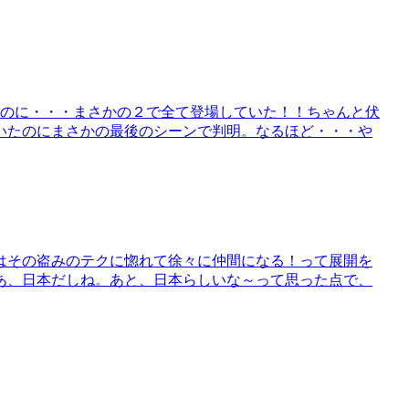
いたのに・・・まさかの２で全て登場していた！！ちゃんと伏
いたのにまさかの最後のシーンで判明。なるほど・・・や
はその盗みのテクに惚れて徐々に仲間になる！って展開を
あ、日本だしね。あと、日本らしいな～って思った点で、