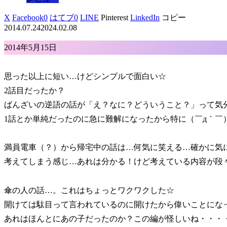
X
Facebook
0
はてブ
0
LINE
Pinterest
LinkedIn
コピー
2014.07.24
2024.02.08
2014年5月15日
思った以上に短い…けどシンプルで面白い☆
2話目だったか？
ばんざいの逆語の話が「え？なに？どういうこと？」って気
1話とか単純だったのに急に難解になったから特に（￣д｀￣
満員電車（？）から帰宅中の話は…何気に笑える…確かに気
考えてしまう感じ…あれは分かる！けど考えている内容が段
傘の人の話…。これはちょっとワクワクした☆
開けては駄目って言われているのに開けたから偉いことにな
あれはほんとにあの子だったのか？この編が怪しいね・・・